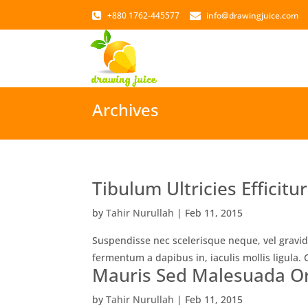
+880 1762-445577
info@drawingjuice.com
Archives
Tibulum Ultricies Efficitur
by
Tahir Nurullah
|
Feb 11, 2015
Suspendisse nec scelerisque neque, vel gravida
fermentum a dapibus in, iaculis mollis ligula. 
Mauris Sed Malesuada Or
by
Tahir Nurullah
|
Feb 11, 2015